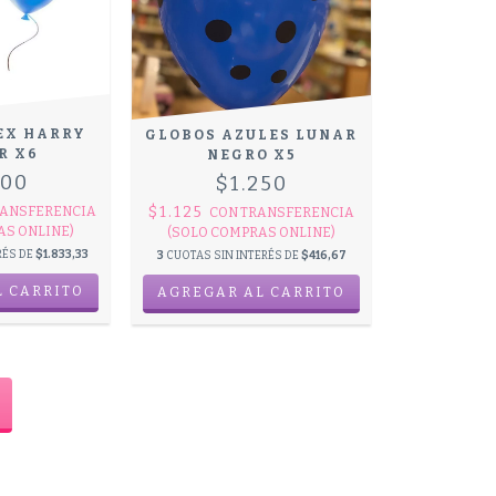
EX HARRY
GLOBOS AZULES LUNAR
R X6
NEGRO X5
500
$1.250
$1.125
ANSFERENCIA
CON
TRANSFERENCIA
AS ONLINE)
(SOLO COMPRAS ONLINE)
RÉS DE
$1.833,33
3
CUOTAS SIN INTERÉS DE
$416,67