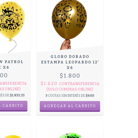
GLOBO DORADO
W PATROL
ESTAMPA LEOPARDO 12’
X X6
X6
500
$1.800
$1.620
ANSFERENCIA
CON
TRANSFERENCIA
AS ONLINE)
(SOLO COMPRAS ONLINE)
RÉS DE
$1.833,33
3
CUOTAS SIN INTERÉS DE
$600