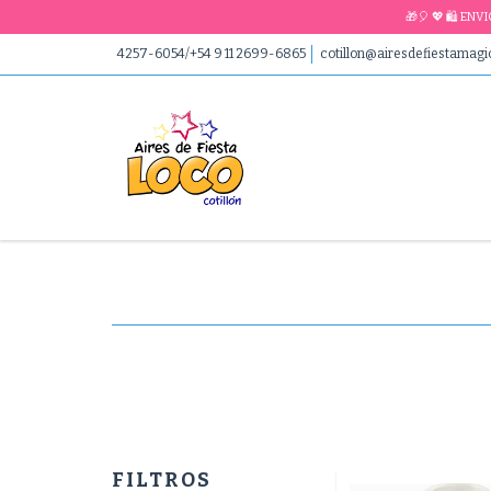
🎁🎈 💖 🛍 EN
4257-6054/+54 9 11 2699-6865
cotillon@airesdefiestamag
FILTROS