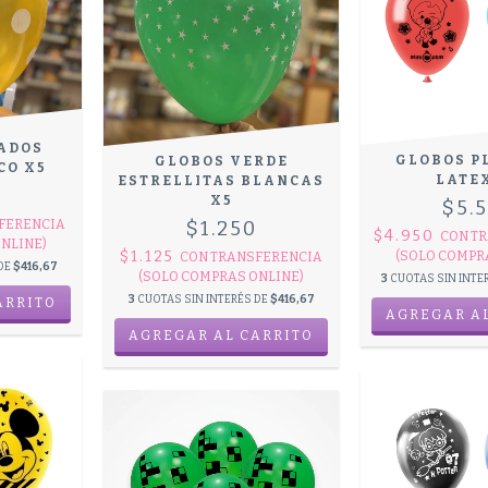
ADOS
GLOBOS P
GLOBOS VERDE
CO X5
LATE
ESTRELLITAS BLANCAS
0
X5
$5.
FERENCIA
$1.250
$4.950
CON
TR
NLINE)
$1.125
(SOLO COMPR
CON
TRANSFERENCIA
 DE
$416,67
(SOLO COMPRAS ONLINE)
3
CUOTAS SIN INTE
3
CUOTAS SIN INTERÉS DE
$416,67