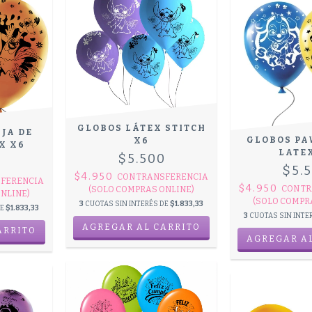
GLOBOS LÁTEX STITCH
JA DE
GLOBOS PA
X6
X X6
LATE
$5.500
0
$5.
$4.950
CON
TRANSFERENCIA
FERENCIA
$4.950
CON
TR
(SOLO COMPRAS ONLINE)
NLINE)
(SOLO COMPR
3
CUOTAS SIN INTERÉS DE
$1.833,33
DE
$1.833,33
3
CUOTAS SIN INTE