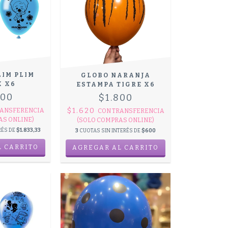
LIM PLIM
GLOBO NARANJA
X X6
ESTAMPA TIGRE X6
500
$1.800
$1.620
ANSFERENCIA
CON
TRANSFERENCIA
AS ONLINE)
(SOLO COMPRAS ONLINE)
RÉS DE
$1.833,33
3
CUOTAS SIN INTERÉS DE
$600