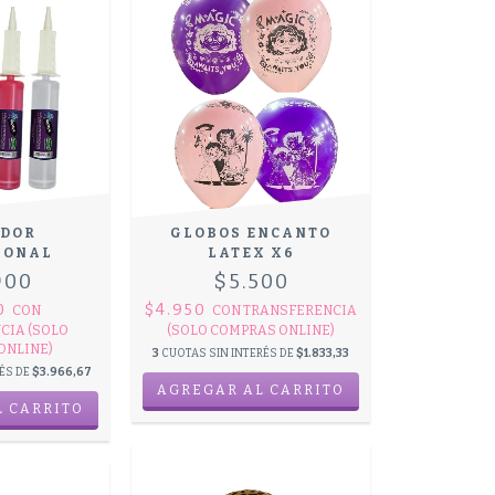
ADOR
GLOBOS ENCANTO
IONAL
LATEX X6
900
$5.500
10
$4.950
CON
CON
TRANSFERENCIA
CIA (SOLO
(SOLO COMPRAS ONLINE)
ONLINE)
3
CUOTAS SIN INTERÉS DE
$1.833,33
RÉS DE
$3.966,67