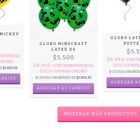
 MICKEY
GLOBO LAT
POTTE
GLOBO MINECRAFT
0
LATEX X6
$5.
FERENCIA
$5.500
$4.950
CON
TR
NLINE)
$4.950
(SOLO COMPR
CON
TRANSFERENCIA
DE
$1.833,33
(SOLO COMPRAS ONLINE)
3
CUOTAS SIN INTE
3
CUOTAS SIN INTERÉS DE
$1.833,33
MOSTRAR MÁS PRODUCTOS