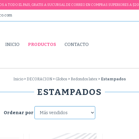
VIOS A TODO EL PAIS, GRATIS A SUCURSAL DE CORREO EN COMPRAS SUPERIORES A $20
ico.com
INICIO
PRODUCTOS
CONTACTO
Inicio
>
DECORACION
>
Globos
>
Redondos latex
>
Estampados
ESTAMPADOS
Ordenar por