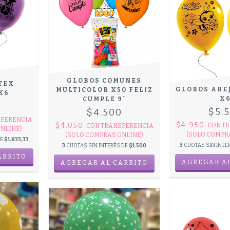
GLOBOS COMUNES
TEX
GLOBOS ABE
MULTICOLOR X50 FELIZ
X6
X
CUMPLE 9´
0
$5.
$4.500
FERENCIA
$4.950
$4.050
CON
TR
CON
TRANSFERENCIA
NLINE)
(SOLO COMPR
(SOLO COMPRAS ONLINE)
DE
$1.833,33
3
CUOTAS SIN INTE
3
CUOTAS SIN INTERÉS DE
$1.500