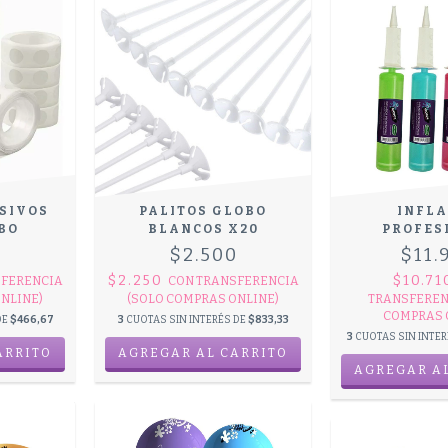
SIVOS
PALITOS GLOBO
INFL
BO
BLANCOS X20
PROFES
0
$2.500
$11.
$2.250
$10.7
FERENCIA
CON
TRANSFERENCIA
NLINE)
(SOLO COMPRAS ONLINE)
TRANSFEREN
COMPRAS 
DE
$466,67
3
CUOTAS SIN INTERÉS DE
$833,33
3
CUOTAS SIN INTE