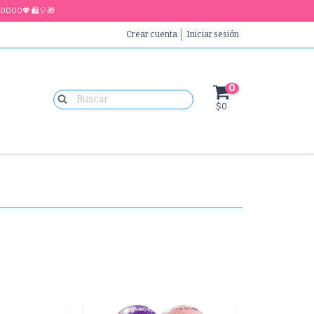
0.000💖 🛍🎈🎁
Crear cuenta
Iniciar sesión
0
$0