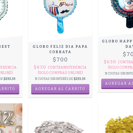
GLOBO HAPP
BEST
GLOBO FELIZ DIA PAPA
DA
CORBATA
$7
$700
$630
CON
TR
$630
FERENCIA
CON
TRANSFERENCIA
(SOLO COMPR
NLINE)
(SOLO COMPRAS ONLINE)
3
CUOTAS SIN INT
 DE
$233,33
3
CUOTAS SIN INTERÉS DE
$233,33