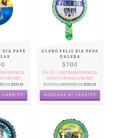
Z DIA PAPÁ
GLOBO FELIZ DIA PAPA
LLAS
GALERA
00
$700
$630
ANSFERENCIA
CON
TRANSFERENCIA
AS ONLINE)
(SOLO COMPRAS ONLINE)
ERÉS DE
$233,33
3
CUOTAS SIN INTERÉS DE
$233,33