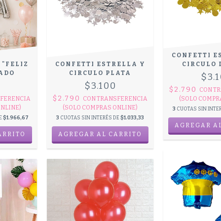
CONFETTI E
 "FELIZ
CONFETTI ESTRELLA Y
CIRCULO
EADO
CIRCULO PLATA
$3.
0
$3.100
$2.790
CON
TR
$2.790
FERENCIA
CON
TRANSFERENCIA
(SOLO COMPR
NLINE)
(SOLO COMPRAS ONLINE)
3
CUOTAS SIN INTE
DE
$1.966,67
3
CUOTAS SIN INTERÉS DE
$1.033,33