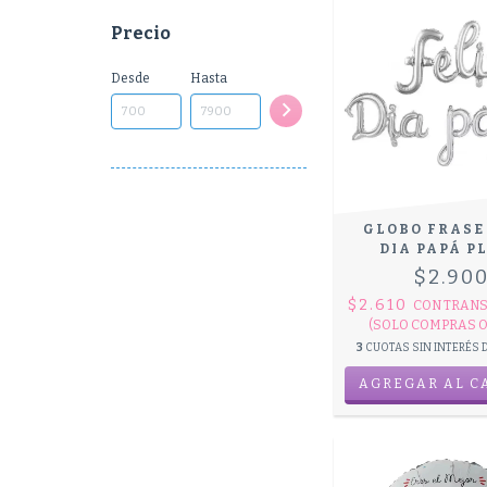
Precio
Desde
Hasta
GLOBO FRASE
DIA PAPÁ P
$2.90
$2.610
CON
TRANS
(SOLO COMPRAS O
3
CUOTAS SIN INTERÉS 