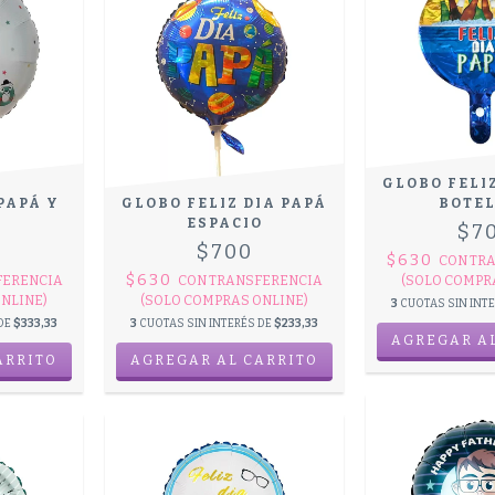
GLOBO FELI
PAPÁ Y
GLOBO FELIZ DIA PAPÁ
BOTE
ESPACIO
$7
0
$700
$630
CON
TR
$630
FERENCIA
CON
TRANSFERENCIA
(SOLO COMPR
NLINE)
(SOLO COMPRAS ONLINE)
3
CUOTAS SIN INT
 DE
$333,33
3
CUOTAS SIN INTERÉS DE
$233,33