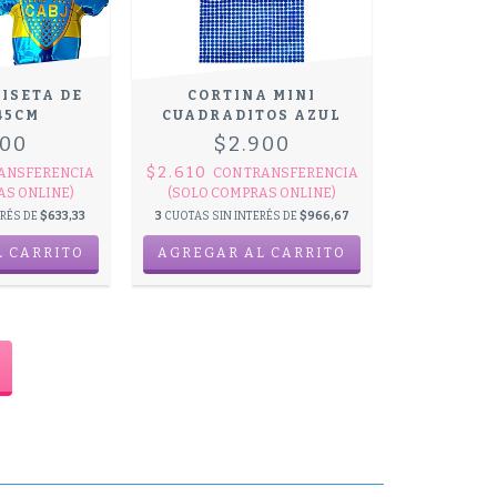
ISETA DE
CORTINA MINI
45CM
CUADRADITOS AZUL
900
$2.900
$2.610
ANSFERENCIA
CON
TRANSFERENCIA
AS ONLINE)
(SOLO COMPRAS ONLINE)
ERÉS DE
$633,33
3
CUOTAS SIN INTERÉS DE
$966,67