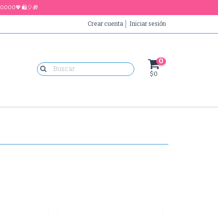
0.000💖 🛍🎈🎁
Crear cuenta
Iniciar sesión
0
$0