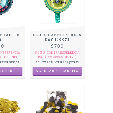
Y FATHERS
GLOBO HAPPY FATHERS
Y
DAY BIGOTE
00
$700
$630
ANSFERENCIA
CON
TRANSFERENCIA
AS ONLINE)
(SOLO COMPRAS ONLINE)
ERÉS DE
$233,33
3
CUOTAS SIN INTERÉS DE
$233,33