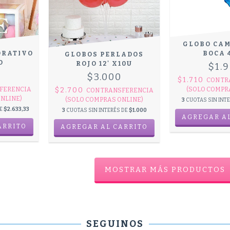
GLOBO CAM
ORATIVO
BOCA 
GLOBOS PERLADOS
D
ROJO 12' X10U
$1.
0
$3.000
$1.710
CON
TR
$2.700
FERENCIA
(SOLO COMPR
CON
TRANSFERENCIA
NLINE)
(SOLO COMPRAS ONLINE)
3
CUOTAS SIN INT
DE
$2.633,33
3
CUOTAS SIN INTERÉS DE
$1.000
MOSTRAR MÁS PRODUCTOS
SEGUINOS