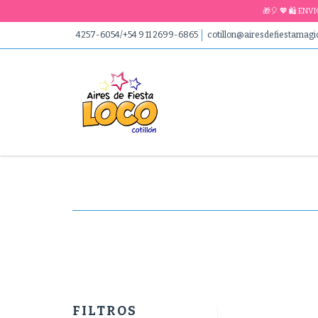
🎁🎈 💖 🛍 EN
4257-6054/+54 9 11 2699-6865
cotillon@airesdefiestamag
FILTROS