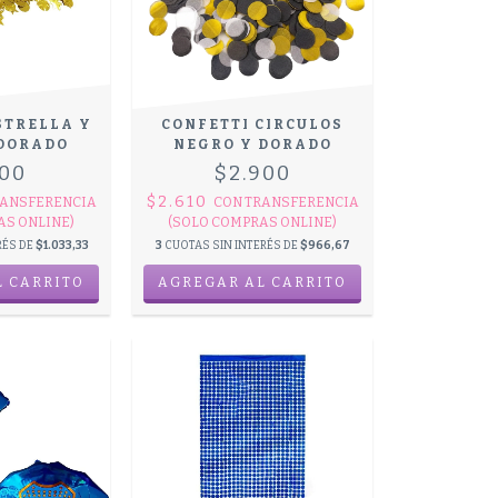
STRELLA Y
CONFETTI CIRCULOS
 DORADO
NEGRO Y DORADO
100
$2.900
$2.610
ANSFERENCIA
CON
TRANSFERENCIA
AS ONLINE)
(SOLO COMPRAS ONLINE)
RÉS DE
$1.033,33
3
CUOTAS SIN INTERÉS DE
$966,67