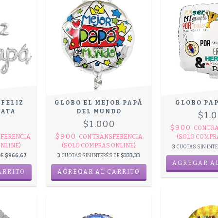
 FELIZ
GLOBO EL MEJOR PAPÁ
GLOBO PA
LATA
DEL MUNDO
$1.
0
$1.000
$900
CON
TR
$900
FERENCIA
CON
TRANSFERENCIA
(SOLO COMPR
NLINE)
(SOLO COMPRAS ONLINE)
3
CUOTAS SIN INT
DE
$966,67
3
CUOTAS SIN INTERÉS DE
$333,33