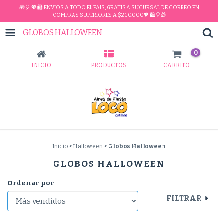
🎁🎈 💖 🛍 ENVIOS A TODO EL PAIS, GRATIS A SUCURSAL DE CORREO EN
COMPRAS SUPERIORES A $200.000💖 🛍🎈🎁
GLOBOS HALLOWEEN
0
INICIO
PRODUCTOS
CARRITO
Inicio
>
Halloween
>
Globos Halloween
GLOBOS HALLOWEEN
Ordenar por
FILTRAR