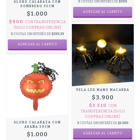
3
CUOTAS SIN INTERÉS DE
$300
GLOBO CALABAZA CON
SOMBRERO 35CM
$1.000
$900
CON
TRANSFERENCIA
(SOLO COMPRAS ONLINE)
3
CUOTAS SIN INTERÉS DE
$333,33
VELA LED MANO MACABRA
$3.900
$3.510
CON
TRANSFERENCIA (SOLO
COMPRAS ONLINE)
GLOBO CALABAZA CON
3
CUOTAS SIN INTERÉS DE
$1.300
ARAÑA 30CM
$1.000