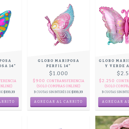
POSA
GLOBO MARIPOSA
GLOBO MARI
SA 14”
PERFIL 14”
Y VERDE 
0
$1.000
$2.
$900
$2.250
FERENCIA
CON
TRANSFERENCIA
CON
TR
NLINE)
(SOLO COMPRAS ONLINE)
(SOLO COMPR
 DE
$333,33
3
CUOTAS SIN INTERÉS DE
$333,33
3
CUOTAS SIN INT