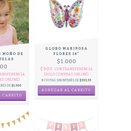
GLOBO MARIPOSA
N MOÑO DE
FLORES 14”
UELAS
$1.000
900
$900
CON
TRANSFERENCIA
ANSFERENCIA
(SOLO COMPRAS ONLINE)
AS ONLINE)
3
CUOTAS SIN INTERÉS DE
$333,33
ERÉS DE
$1.300