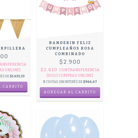
BANDERIN FELIZ
ARPILLERA
CUMPLEAÑOS ROSA
COMBINADO
900
$2.900
ANSFERENCIA
$2.610
AS ONLINE)
CON
TRANSFERENCIA
(SOLO COMPRAS ONLINE)
RÉS DE
$1.633,33
3
CUOTAS SIN INTERÉS DE
$966,67