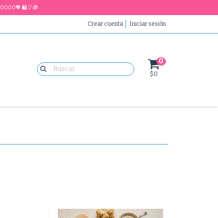
0.000💖 🛍🎈🎁
Crear cuenta
Iniciar sesión
0
$0