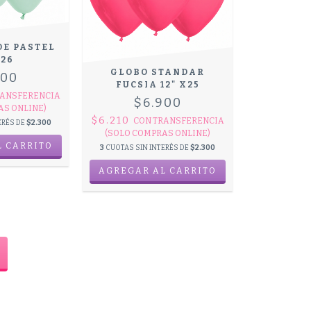
DE PASTEL
X26
GLOBO STANDAR
900
FUCSIA 12" X25
ANSFERENCIA
$6.900
AS ONLINE)
$6.210
CON
TRANSFERENCIA
ERÉS DE
$2.300
(SOLO COMPRAS ONLINE)
3
CUOTAS SIN INTERÉS DE
$2.300