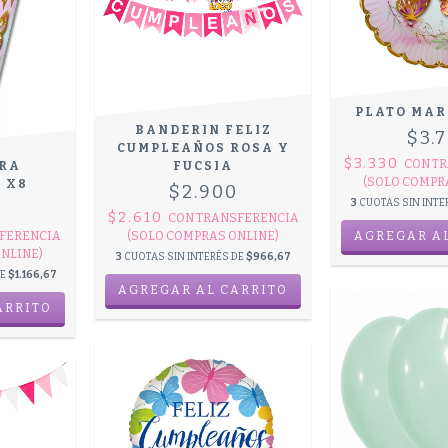
PLATO MAR
BANDERIN FELIZ
$3.
CUMPLEAÑOS ROSA Y
$3.330
CON
TR
RA
FUCSIA
(SOLO COMPR
 X8
$2.900
3
CUOTAS SIN INTE
0
$2.610
CON
TRANSFERENCIA
FERENCIA
(SOLO COMPRAS ONLINE)
NLINE)
3
CUOTAS SIN INTERÉS DE
$966,67
DE
$1.166,67