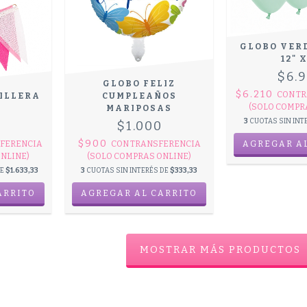
GLOBO VER
12" 
$6.
GLOBO FELIZ
$6.210
CON
TR
ILLERA
CUMPLEAÑOS
(SOLO COMPR
MARIPOSAS
3
CUOTAS SIN INT
0
$1.000
$900
FERENCIA
CON
TRANSFERENCIA
NLINE)
(SOLO COMPRAS ONLINE)
DE
$1.633,33
3
CUOTAS SIN INTERÉS DE
$333,33
MOSTRAR MÁS PRODUCTOS