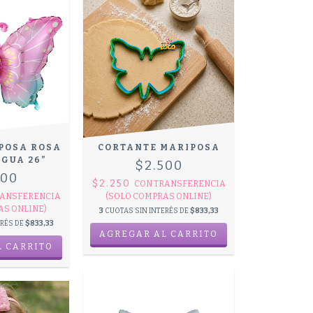
POSA ROSA
CORTANTE MARIPOSA
AGUA 26”
$2.500
500
$2.250
CON
TRANSFERENCIA
ANSFERENCIA
(SOLO COMPRAS ONLINE)
AS ONLINE)
3
CUOTAS SIN INTERÉS DE
$833,33
ERÉS DE
$833,33