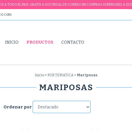
VIOS A TODO EL PAIS, GRATIS A SUCURSAL DE CORREO EN COMPRAS SUPERIORES A $20
ico.com
INICIO
PRODUCTOS
CONTACTO
Inicio
>
POR TEMATICA
>
Mariposas
MARIPOSAS
Ordenar por