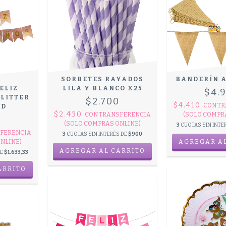
SORBETES RAYADOS
BANDERÍN 
ELIZ
LILA Y BLANCO X25
$4.
LITTER
$2.700
$4.410
CON
TR
LD
$2.430
CON
TRANSFERENCIA
(SOLO COMPR
0
(SOLO COMPRAS ONLINE)
3
CUOTAS SIN INTE
FERENCIA
3
CUOTAS SIN INTERÉS DE
$900
NLINE)
DE
$1.633,33