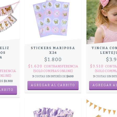
ELIZ
STICKERS MARIPOSA
VINCHA CO
OS
X24
LENTEJ
A
$1.800
$3.
0
$1.620
$3.510
CON
TRANSFERENCIA
CON
TR
FERENCIA
(SOLO COMPRAS ONLINE)
(SOLO COMPR
NLINE)
3
CUOTAS SIN INTERÉS DE
$600
3
CUOTAS SIN INT
 DE
$1.300