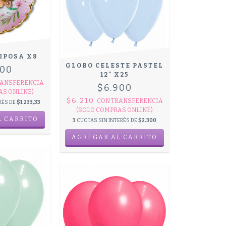
IPOSA X8
GLOBO CELESTE PASTEL
700
12" X25
ANSFERENCIA
$6.900
AS ONLINE)
$6.210
CON
TRANSFERENCIA
RÉS DE
$1.233,33
(SOLO COMPRAS ONLINE)
3
CUOTAS SIN INTERÉS DE
$2.300