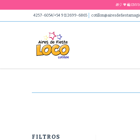
🎁🎈 💖 🛍 EN
4257-6054/+54 9 11 2699-6865
cotillon@airesdefiestamag
FILTROS