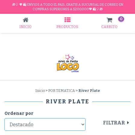
🎁🎈 💖 🛍 ENVIOS A TODO EL PAIS, GRATIS A SUCURSAL DE CORREO EN
RIVER PLATE
COMPRAS SUPERIORES A $200.000💖 🛍🎈🎁
0
INICIO
PRODUCTOS
CARRITO
Inicio
>
POR TEMATICA
>
River Plate
RIVER PLATE
Ordenar por
FILTRAR