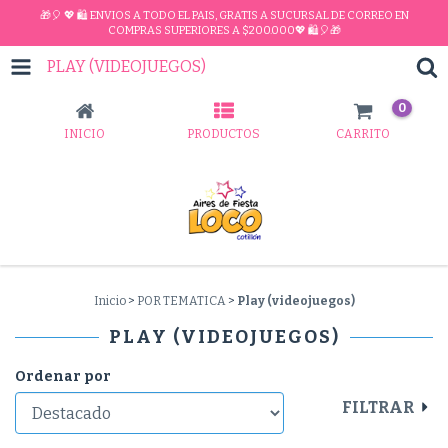
🎁🎈 💖 🛍 ENVIOS A TODO EL PAIS, GRATIS A SUCURSAL DE CORREO EN
COMPRAS SUPERIORES A $200.000💖 🛍🎈🎁
PLAY (VIDEOJUEGOS)
0
INICIO
PRODUCTOS
CARRITO
Inicio
>
POR TEMATICA
>
Play (videojuegos)
PLAY (VIDEOJUEGOS)
Ordenar por
FILTRAR