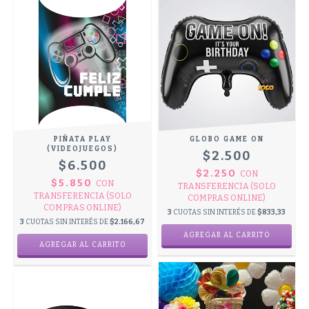
PIÑATA PLAY
GLOBO GAME ON
(VIDEOJUEGOS)
$2.500
$6.500
$2.250
CON
$5.850
CON
TRANSFERENCIA (SOLO
TRANSFERENCIA (SOLO
COMPRAS ONLINE)
COMPRAS ONLINE)
3
CUOTAS SIN INTERÉS DE
$833,33
3
CUOTAS SIN INTERÉS DE
$2.166,67