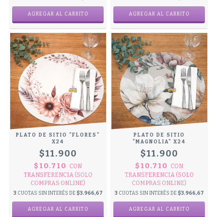
PLATO DE SITIO "FLORES"
PLATO DE SITIO
X24
"MAGNOLIA" X24
$11.900
$11.900
$10.710
$10.710
CON
CON
TRANSFERENCIA (SOLO
TRANSFERENCIA (SOLO
COMPRAS ONLINE)
COMPRAS ONLINE)
3
CUOTAS SIN INTERÉS DE
$3.966,67
3
CUOTAS SIN INTERÉS DE
$3.966,67