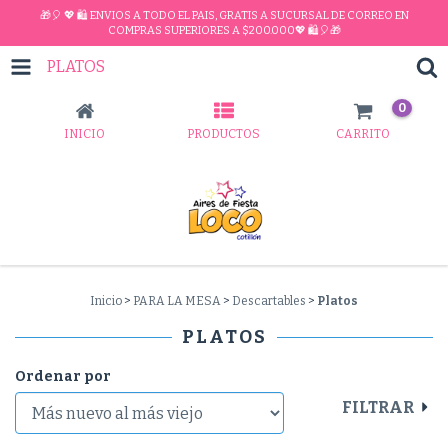
🎁🎈 💖 🛍 ENVIOS A TODO EL PAIS, GRATIS A SUCURSAL DE CORREO EN
COMPRAS SUPERIORES A $200.000💖 🛍🎈🎁
PLATOS
0
INICIO
PRODUCTOS
CARRITO
Inicio
>
PARA LA MESA
>
Descartables
>
Platos
PLATOS
Ordenar por
FILTRAR