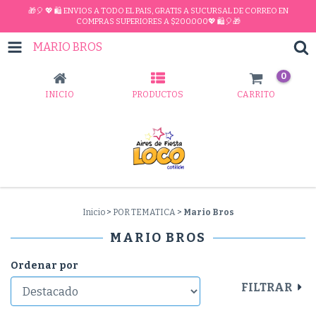
🎁🎈 💖 🛍 ENVIOS A TODO EL PAIS, GRATIS A SUCURSAL DE CORREO EN
COMPRAS SUPERIORES A $200.000💖 🛍🎈🎁
MARIO BROS
0
INICIO
PRODUCTOS
CARRITO
Inicio
>
POR TEMATICA
>
Mario Bros
MARIO BROS
Ordenar por
FILTRAR