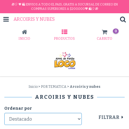
🎁🎈 💖 🛍 ENVIOS A TODO EL PAIS, GRATIS A SUCURSAL DE CORREO EN
COMPRAS SUPERIORES A $200.000💖 🛍🎈🎁
ARCOIRIS Y NUBES
0
INICIO
PRODUCTOS
CARRITO
Inicio
>
POR TEMATICA
>
Arcoiris y nubes
ARCOIRIS Y NUBES
Ordenar por
FILTRAR