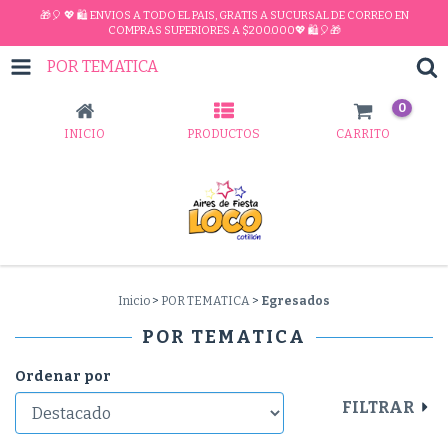
🎁🎈 💖 🛍 ENVIOS A TODO EL PAIS, GRATIS A SUCURSAL DE CORREO EN
COMPRAS SUPERIORES A $200.000💖 🛍🎈🎁
POR TEMATICA
0
INICIO
PRODUCTOS
CARRITO
Inicio
>
POR TEMATICA
>
Egresados
POR TEMATICA
Ordenar por
FILTRAR