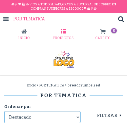
🎁🎈 💖 🛍 ENVIOS A TODO EL PAIS, GRATIS A SUCURSAL DE CORREO EN
COMPRAS SUPERIORES A $200.000💖 🛍🎈🎁
POR TEMATICA
0
INICIO
PRODUCTOS
CARRITO
Inicio
>
POR TEMATICA
>
breadcrumbs.red
POR TEMATICA
Ordenar por
FILTRAR